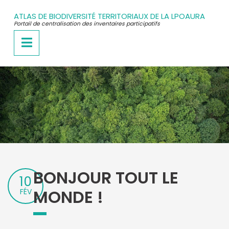
Passer
au
ATLAS DE BIODIVERSITÉ TERRITORIAUX DE LA LPOAURA
contenu
Portail de centralisation des inventaires participatifs
BONJOUR TOUT LE
10
MONDE !
FÉV